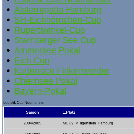
Alsterregatta Hamburg
SH-Eichhörnchen-Cup
Rupertiwinkel-Cup
Starnberger See Cup
Ammersee Pokal
Eich Cup
Kutterrace Finkenwerder
Chiemsee Pokal
Bayern-Pokal
Logistik Cup Neumünster
Saison
1.Platz
2004/2005
MC 89 M. Ilgenstein Hamburg