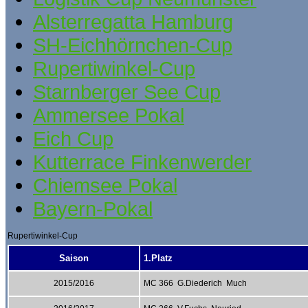
Alsterregatta Hamburg
SH-Eichhörnchen-Cup
Rupertiwinkel-Cup
Starnberger See Cup
Ammersee Pokal
Eich Cup
Kutterrace Finkenwerder
Chiemsee Pokal
Bayern-Pokal
Rupertiwinkel-Cup
Saison
1.Platz
2015/2016
MC 366 G.Diederich Much