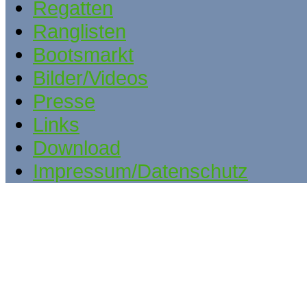
Regatten
Ranglisten
Bootsmarkt
Bilder/Videos
Presse
Links
Download
Impressum/Datenschutz