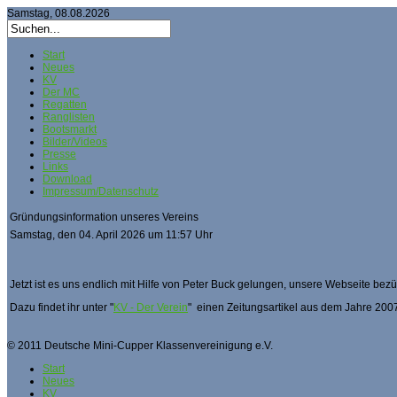
Samstag, 08.08.2026
Start
Neues
KV
Der MC
Regatten
Ranglisten
Bootsmarkt
Bilder/Videos
Presse
Links
Download
Impressum/Datenschutz
Gründungsinformation unseres Vereins
Samstag, den 04. April 2026 um 11:57 Uhr
Jetzt ist es uns endlich mit Hilfe von Peter Buck gelungen, unsere Webseite bez
Dazu findet ihr unter "
KV - Der Verein
" einen Zeitungsartikel aus dem Jahre 2007
© 2011 Deutsche Mini-Cupper Klassenvereinigung e.V.
Start
Neues
KV