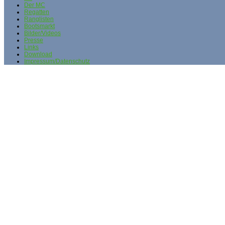
Der MC
Regatten
Ranglisten
Bootsmarkt
Bilder/Videos
Presse
Links
Download
Impressum/Datenschutz