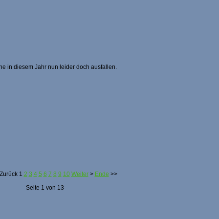
e in diesem Jahr nun leider doch ausfallen.
Zurück
1
2
3
4
5
6
7
8
9
10
Weiter
>
Ende
>>
Seite 1 von 13