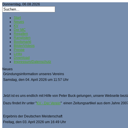
Donnerstag, 06.08.2026
Start
Neues
KV
Der MC
Regatten
Ranglisten
Bootsmarkt
Bilder/Videos
Presse
Links
Download
Impressum/Datenschutz
Neues
Gründungsinformation unseres Vereins
Samstag, den 04. April 2026 um 11:57 Uhr
Jetzt ist es uns endlich mit Hilfe von Peter Buck gelungen, unsere Webseite bez
Dazu findet ihr unter "
KV - Der Verein
" einen Zeitungsartikel aus dem Jahre 2007
Ergebnis der Deutschen Meisterschaft
Freitag, den 03. April 2026 um 16:49 Uhr